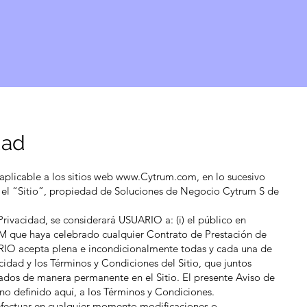
Inicio
dad
aplicable a los sitios web
www.Cytrum.com
, en lo sucesivo
 el “Sitio”, propiedad de Soluciones de Negocio Cytrum S de
Privacidad, se considerará USUARIO a: (i) el público en
RUM que haya celebrado cualquier Contrato de Prestación de
ARIO acepta plena e incondicionalmente todas y cada una de
cidad y los Términos y Condiciones del Sitio, que juntos
ados de manera permanente en el Sitio. El presente Aviso de
 no definido aquí, a los Términos y Condiciones.
fectuar en cualquier momento modificaciones o