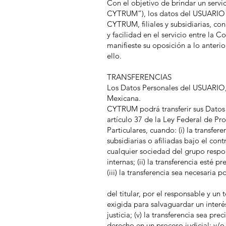
Con el objetivo de brindar un ser
CYTRUM”), los datos del USUARIO 
CYTRUM, filiales y subsidiarias, co
y facilidad en el servicio entre 
manifieste su oposición a lo anteri
ello.
TRANSFERENCIAS
Los Datos Personales del USUARIO, 
Mexicana.
CYTRUM podrá transferir sus Datos P
artículo 37 de la Ley Federal de Pr
Particulares, cuando: (i) la transfe
subsidiarias o afiliadas bajo el co
cualquier sociedad del grupo respo
internas; (ii) la transferencia esté 
(iii) la transferencia sea necesaria 
del titular, por el responsable y un 
exigida para salvaguardar un interé
justicia; (v) la transferencia sea pr
derecho en un proceso judicial; y/o 