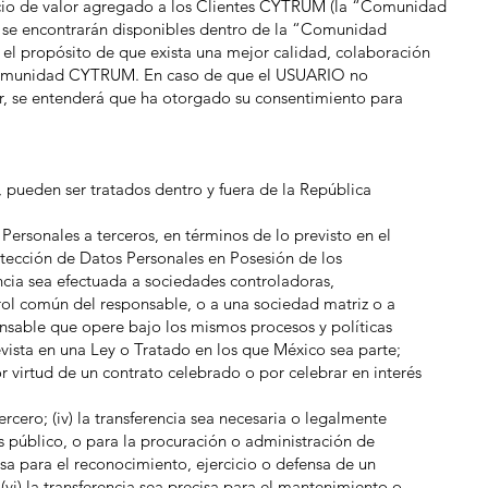
vicio de valor agregado a los Clientes CYTRUM (la “Comunidad
se encontrarán disponibles dentro de la “Comunidad
n el propósito de que exista una mejor calidad, colaboración
la Comunidad CYTRUM. En caso de que el USUARIO no
or, se entenderá que ha otorgado su consentimiento para
pueden ser tratados dentro y fuera de la República
ersonales a terceros, en términos de lo previsto en el
otección de Datos Personales en Posesión de los
rencia sea efectuada a sociedades controladoras,
ntrol común del responsable, o a una sociedad matriz o a
nsable que opere bajo los mismos procesos y políticas
prevista en una Ley o Tratado en los que México sea parte;
por virtud de un contrato celebrado o por celebrar en interés
tercero; (iv) la transferencia sea necesaria o legalmente
s público, o para la procuración o administración de
ecisa para el reconocimiento, ejercicio o defensa de un
(vi) la transferencia sea precisa para el mantenimiento o