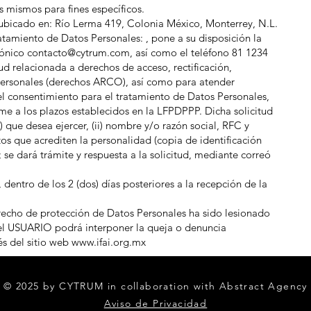
s mismos para fines específicos.
bicado en: Río Lerma 419, Colonia México, Monterrey, N.L.
atamiento de Datos Personales: , pone a su disposición la
rónico
contacto@cytrum.com
, así como el teléfono 81 1234
ud relacionada a derechos de acceso, rectificación,
Personales (derechos ARCO), así como para atender
el consentimiento para el tratamiento de Datos Personales,
e a los plazos establecidos en la LFPDPPP. Dicha solicitud
) que desea ejercer, (ii) nombre y/o razón social, RFC y
tos que acrediten la personalidad (copia de identificación
); se dará trámite y respuesta a la solicitud, mediante correó
 dentro de los 2 (dos) días posteriores a la recepción de la
recho de protección de Datos Personales ha sido lesionado
l USUARIO podrá interponer la queja o denuncia
és del sitio web
www.ifai.org.mx
© 2025 by
CYTRUM in
collaboration
with Abstract Agency
Aviso de Privacidad