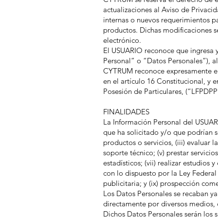
actualizaciones al Aviso de Privacid
internas o nuevos requerimientos pa
productos. Dichas modificaciones se 
electrónico.
El USUARIO reconoce que ingresa y
Personal” o “Datos Personales”), a
CYTRUM reconoce expresamente el 
en el artículo 16 Constitucional, y
Posesión de Particulares, (“LFPDPP
FINALIDADES
La Información Personal del USUARIO
que ha solicitado y/o que podrían se
productos o servicios, (iii) evaluar l
soporte técnico; (v) prestar servicio
estadísticos; (vii) realizar estudios
con lo dispuesto por la Ley Federal
publicitaria; y (ix) prospección come
Los Datos Personales se recaban ya
directamente por diversos medios, o
Dichos Datos Personales serán los sig