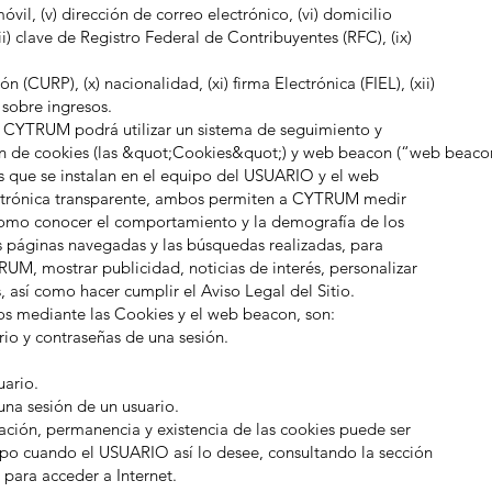
óvil, (v) dirección de correo electrónico, (vi) domicilio
viii) clave de Registro Federal de Contribuyentes (RFC), (ix)
 (CURP), (x) nacionalidad, (xi) firma Electrónica (FIEL), (xii)
n sobre ingresos.
CYTRUM podrá utilizar un sistema de seguimiento y
ón de cookies (las &quot;Cookies&quot;) y web beacon (“web beaco
s que se instalan en el equipo del USUARIO y el web
ctrónica transparente, ambos permiten a CYTRUM medir
í como conocer el comportamiento y la demografía de los
s páginas navegadas y las búsquedas realizadas, para
UM, mostrar publicidad, noticias de interés, personalizar
, así como hacer cumplir el Aviso Legal del Sitio.
s mediante las Cookies y el web beacon, son:
rio y contraseñas de una sesión.
uario.
 una sesión de un usuario.
ción, permanencia y existencia de las cookies puede ser
po cuando el USUARIO así lo desee, consultando la sección
para acceder a Internet.