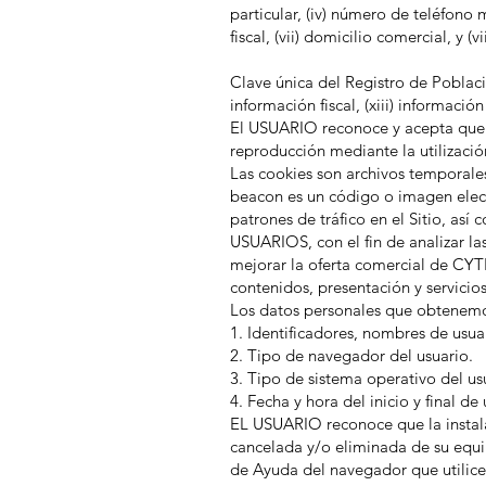
particular, (iv) número de teléfono m
fiscal, (vii) domicilio comercial, y (
Clave única del Registro de Población
información fiscal, (xiii) informació
El USUARIO reconoce y acepta que 
reproducción mediante la utilizaci
Las cookies son archivos temporale
beacon es un código o imagen ele
patrones de tráfico en el Sitio, as
USUARIOS, con el fin de analizar la
mejorar la oferta comercial de CYTR
contenidos, presentación y servicios
Los datos personales que obtenemo
1. Identificadores, nombres de usua
2. Tipo de navegador del usuario.
3. Tipo de sistema operativo del us
4. Fecha y hora del inicio y final de
EL USUARIO reconoce que la instala
cancelada y/o eliminada de su equi
de Ayuda del navegador que utilice 